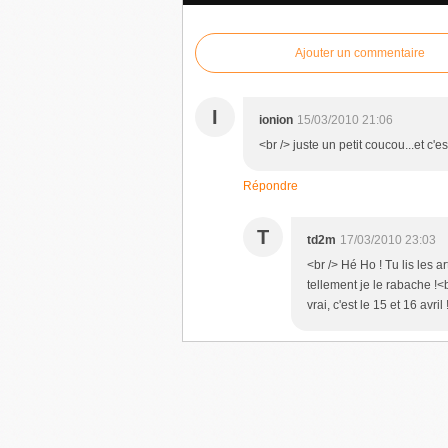
Ajouter un commentaire
I
ionion
15/03/2010 21:06
<br /> juste un petit coucou...et c'
Répondre
T
td2m
17/03/2010 23:03
<br /> Hé Ho ! Tu lis les 
tellement je le rabache !<b
vrai, c'est le 15 et 16 avril