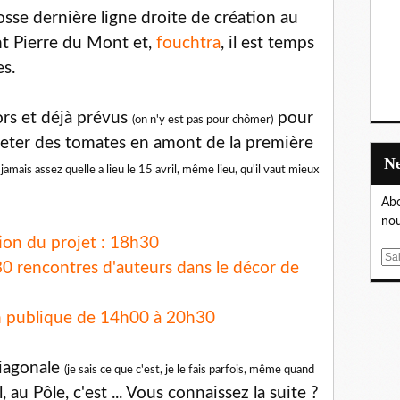
osse dernière ligne droite de création au
nt Pierre du Mont et,
fouchtra
, il est temps
s.
rs et déjà prévus
pour
(on n'y est pas pour chômer)
jeter des tomates en amont de la première
jamais assez quelle a lieu le 15 avril, même lieu, qu'il vaut mieux
Abo
nou
tion du projet : 18h30
E
30 rencontres d'auteurs dans le décor de
m
a
i
on publique de 14h00 à 20h30
l
diagonale
(je sais ce que c'est, je le fais parfois, même quand
l, au Pôle, c'est ... Vous connaissez la suite ?