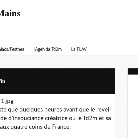
Mains
iacs/Festhea
l'AgeNda Td2m
La FLAV
fin
este que quelques heures avant que le reveil
ode d'insouciance créatrice où le Td2m et sa
aux quatre coins de France.