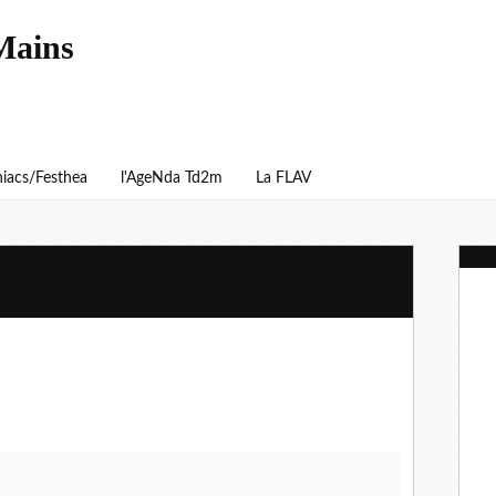
Mains
iacs/Festhea
l'AgeNda Td2m
La FLAV