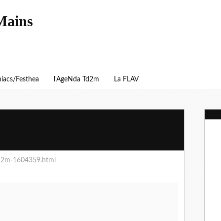
Mains
iacs/Festhea
l'AgeNda Td2m
La FLAV
d2m-1604359.html