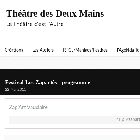
Théâtre des Deux Mains
Le Théâtre c'est l'Autre
Créations
Les Ateliers
RTCL/Maniacs/Festhea
l'AgeNda T
Festival Les Zapartés - programme
22 Mai 2015
Zap'Art Vauclaire
http://zapar