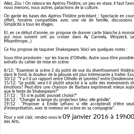
Allez, Zou ! On relance les Apéros-Théâtre, un peu en stase, il faut l'av
nous menons, nous autres, patachons de la culture.
On garde les bases des Apéros-Théâtre précédant : Spectacle en cours
offert, horaires compatibles avec une vie de famille, discussions 
Simplicité à tous les étages.
Et, en ce début d'année, on propose de donner carte blanche à monsie
qui nous suivent ont pu croiser dans Ay Carmela, Woyzeck, L
Misanthrope…)
Ce fou propose de taquiner Shakespeare. Voici ses quelques notes :
Sous-titre provisoire : sur les traces d'Othello. Autre sous-titre possibl
extraits du cahier de mise en scène:
8/12: "Examiner la scène 2 du point de vue du divertissement théâtra
dans le fond, la douleur de la jalousie est plus intéressante à traiter. Es
10/12: "Y a-t-il un rapport entre Othello et Leontes? entre Desdemon
15/12: "Le public sera-t-il plutôt attaché à la suite des événements d
émotions? Peut-être une chanson de Barbara exprimerait mieux aujour
que le texte de Shakespeare?"
17/12 : "Et si le public pouvait choisir?"
18/12 : "Changer la lampe du projecteur bleu: elle grésille".
19/12 : "Proposer à Emilie Lefranc si elle accepterait d'être seu
d'interprétation, avec le metteur en scène en sa compagnie".
…
09 janvier 2016 à 19h0
Pour y voir clair, rendez-vous le
des Arts.