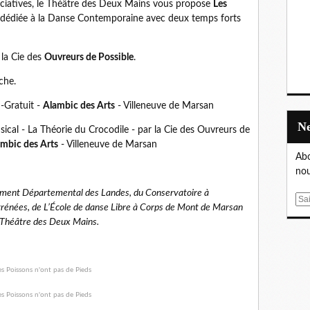
ociatives, le Théâtre des Deux Mains vous propose
Les
 dédiée à la Danse Contemporaine avec deux temps forts
 la Cie des
Ouvreurs de Possible
.
che.
-Gratuit -
Alambic des Arts
- Villeneuve de Marsan
cal - La Théorie du Crocodile - par la Cie des Ouvreurs de
mbic des Arts
- Villeneuve de Marsan
Abo
nou
ement Départemental des Landes, du Conservatoire à
E
nées, de L’École de danse Libre à Corps de Mont de Marsan
m
 Théâtre des Deux Mains.
a
i
l