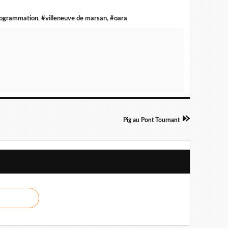
ogrammation
,
#villeneuve de marsan
,
#oara
Pig au Pont Tournant