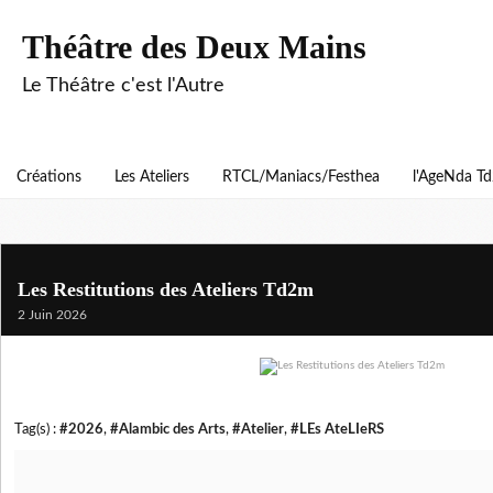
Théâtre des Deux Mains
Le Théâtre c'est l'Autre
Créations
Les Ateliers
RTCL/Maniacs/Festhea
l'AgeNda T
Les Restitutions des Ateliers Td2m
2 Juin 2026
Tag(s) :
#2026
,
#Alambic des Arts
,
#Atelier
,
#LEs AteLIeRS