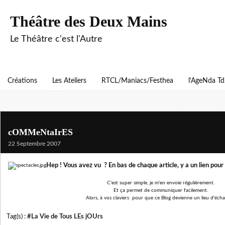
Théâtre des Deux Mains
Le Théâtre c'est l'Autre
Créations
Les Ateliers
RTCL/Maniacs/Festhea
l'AgeNda T
cOMMeNtaIrES
22 Septembre 2007
Hep ! Vous avez vu ? En bas de chaque article, y a un lien pour
C'est super simple, je m'en envoie régulièrement.
Et ça permet de communiquer facilement.
Alors, à vos claviers pour que ce Blog devienne un lieu d'écha
Tag(s) :
#La Vie de Tous LEs jOUrs