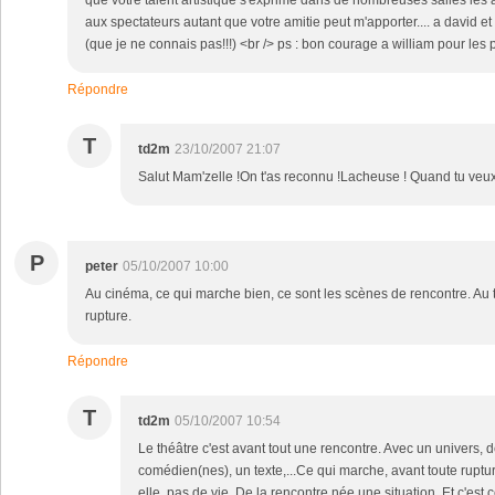
que votre talent artistique s'exprime dans de nombreuses salles les a
aux spectateurs autant que votre amitie peut m'apporter.... a david et
(que je ne connais pas!!!) <br /> ps : bon courage a william pour les p
Répondre
T
td2m
23/10/2007 21:07
Salut Mam'zelle !On t'as reconnu !Lacheuse ! Quand tu veux 
P
peter
05/10/2007 10:00
Au cinéma, ce qui marche bien, ce sont les scènes de rencontre. Au 
rupture.
Répondre
T
td2m
05/10/2007 10:54
Le théâtre c'est avant tout une rencontre. Avec un univers, 
comédien(nes), un texte,...Ce qui marche, avant toute ruptur
elle, pas de vie. De la rencontre née une situation. Et c'est c