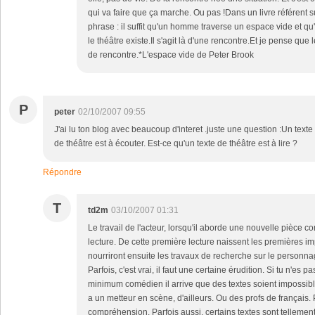
qui va faire que ça marche. Ou pas !Dans un livre référent su
phrase : il suffit qu'un homme traverse un espace vide et qu
le théâtre existe.Il s'agit là d'une rencontre.Et je pense que 
de rencontre.*L'espace vide de Peter Brook
P
peter
02/10/2007 09:55
J'ai lu ton blog avec beaucoup d'interet .juste une question :Un texte 
de théâtre est à écouter. Est-ce qu'un texte de théâtre est à lire ?
Répondre
T
td2m
03/10/2007 01:31
Le travail de l'acteur, lorsqu'il aborde une nouvelle pièce 
lecture. De cette première lecture naissent les premières i
nourriront ensuite les travaux de recherche sur le personna
Parfois, c'est vrai, il faut une certaine érudition. Si tu n'es
minimum comédien il arrive que des textes soient impossibles
a un metteur en scène, d'ailleurs. Ou des profs de français. 
compréhension. Parfois aussi, certains textes sont telleme