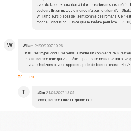
avec de l'aide, y aura rien à faire, ils resteront sans intérêt ! 
couleurs !Et enfin, tout le monde n'a pas le talent d'un Sh
William ; leurs pièces se lisent comme des romans. Ce n'est
monde.Conclusion : Est-ce que le théâtre peut être lu ? Oui, 
W
Wiliam
24/09/2007 10:26
Oh !!! C'est hyper cool ! J'ai réussi à mettre un commentaire ! C'est vrai
C'est un homme libre qui vous félicite pour cette heureuse initiative 
nouveaux horizons et vous apportera plein de bonnes choses.<br /> A
Répondre
T
td2m
24/09/2007 13:05
Bravo, Homme Libre ! Exprime toi !