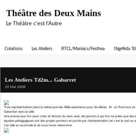
Théâtre des Deux Mains
Le Théâtre c'est l'Autre
Créations
Les Ateliers
RTCL/Maniacs/Festhea
l'AgeNda T
Les Ateliers Td2m... Gabarret
29 Mai 2008
Trois représentations dans la même journée. Belle expérience pour les élèves. Et un final tout en
Gabardan dans la salle.
Une preuve que l'on peut créer et donner du sens. avec des jeunots à qui l'on ne prète que des en
équipes pédagogiques ont des projets porteurs et portés par l'administration (et c'est le cas) on
Cat (elle se reconnaîtra) de nous l'avoir démontrer.