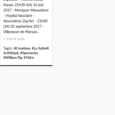
Kanpo 21h30 (64) 16 juin
2017 : Montpon Menestérol
- Hopital Vauclaire -
Association Zap'Art - 21h00
(24) 02 septembre 2017 :
Villeneuve de Marsan...
Lire la suite
Tag(s) :
#Créations
,
#La SaiSoN
ArtIStIquE
,
#Spectacles
,
#William Pig
,
#Td2m