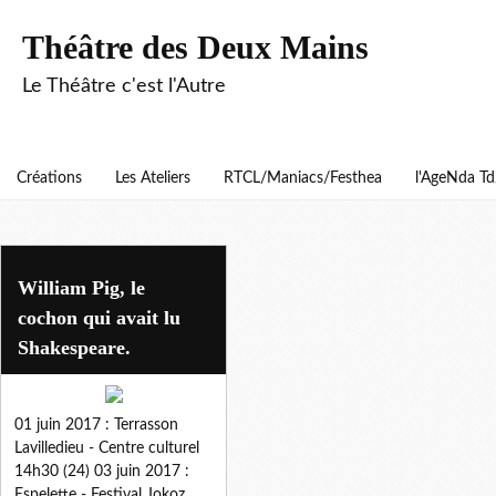
Théâtre des Deux Mains
Le Théâtre c'est l'Autre
Créations
Les Ateliers
RTCL/Maniacs/Festhea
l'AgeNda T
william pig
William Pig, le
cochon qui avait lu
Shakespeare.
01 juin 2017 : Terrasson
Lavilledieu - Centre culturel
14h30 (24) 03 juin 2017 :
Espelette - Festival Jokoz