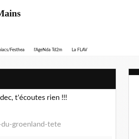
Mains
iacs/Festhea
l'AgeNda Td2m
La FLAV
dec, t'écoutes rien !!!