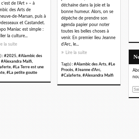
c’est de l’Art » – à
déchaine dans la joie et la
ambic des Arts de
bonne humeur. Alors, on se
eneuve-de-Marsan, puis à
dépèche de prendre son
desseaux et Castandet.
agenda papier pour noter
opo Maniac est simple :
toutes les belles choses à
ller la culture...
venir. En premier lieu Jeanne
re la suite
d'Arc, le...
Lire la suite
) :
#2025
,
#Alambic des
,
#Alexandra Malfi
,
Tag(s) :
#Alambic des Arts
,
#Le
aferte
,
#La Terre est une
Procès
,
#Jeanne d'Arc
,
Abo
ate
,
#La petite goutte
#Calaferte
,
#Alexandra Malfi
nou
E
m
a
i
l