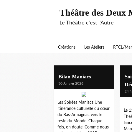
Théâtre des Deux 
Le Théâtre c'est l'Autre
Créations
Les Ateliers
RTCL/Man
alexandra malfi
Bilan Maniacs
Soi
30 Janvier 2026
Dé
24 
Les Soirées Maniacs Une
itinérance culturelle du cœur
Le 1
du Bas-Armagnac vers le
Théâ
reste du Monde. Chaque
lanc
fois, on doute. Comme nous
Mani