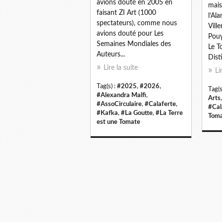
avions douté en 2005 en
mais 
faisant ZI Art (1000
l’Al
spectateurs), comme nous
Vill
avions douté pour Les
Pouy
Semaines Mondiales des
Le T
Auteurs...
Disti
Lire la suite
Li
Tag(s) :
#2025
,
#2026
,
Tag(s
#Alexandra Malfi
,
Arts
#AssoCirculaire
,
#Calaferte
,
#Cal
#Kafka
,
#La Goutte
,
#La Terre
Tom
est une Tomate