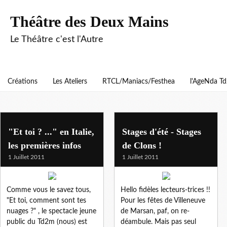
Théâtre des Deux Mains
Le Théâtre c'est l'Autre
Créations
Les Ateliers
RTCL/Maniacs/Festhea
l'AgeNda T
la saison artistique
"Et toi ? ..." en Italie,
Stages d'été - Stages
les premières infos
de Clons !
1 Juillet 2011
1 Juillet 2011
Comme vous le savez tous,
Hello fidèles lecteurs-trices !!
"Et toi, comment sont tes
Pour les fêtes de Villeneuve
nuages ?" , le spectacle jeune
de Marsan, paf, on re-
public du Td2m (nous) est
déambule. Mais pas seul