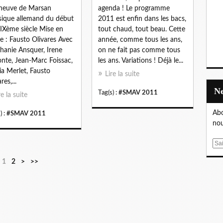
eneuve de Marsan
agenda ! Le programme
sique allemand du début
2011 est enfin dans les bacs,
IXème siècle Mise en
tout chaud, tout beau. Cette
e : Fausto Olivares Avec
année, comme tous les ans,
hanie Ansquer, Irene
on ne fait pas comme tous
nte, Jean-Marc Foissac,
les ans. Variations ! Déjà le...
ia Merlet, Fausto
Lire la suite
res,...
Tag(s) :
#SMAV 2011
re la suite
Abo
) :
#SMAV 2011
nou
E
m
1
2
>
>>
a
i
l