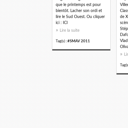
que le printemps est pour
Vill
bientôt. Lacher son ordi et
Clas
lire le Sud Ouest. Ou cliquer
de X
ici : ICI
scèn
Stép
Lire la suite
Dafo
Vlad
Tag(s) :
#SMAV 2011
Oliva
Li
Tag(s