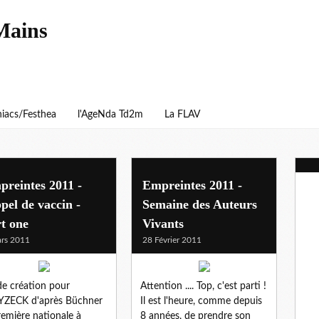
Mains
iacs/Festhea
l'AgeNda Td2m
La FLAV
reintes 2011 -
Empreintes 2011 -
pel de vaccin -
Semaine des Auteurs
t one
Vivants
rs 2011
28 Février 2011
de création pour
Attention .... Top, c'est parti !
ZECK d'après Büchner
Il est l'heure, comme depuis
remière nationale à
8 années, de prendre son