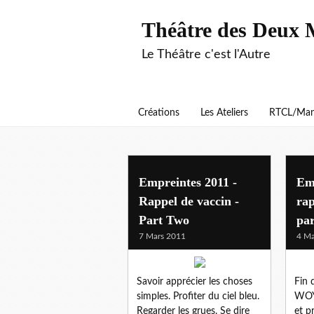
Théâtre des Deux 
Le Théâtre c'est l'Autre
Créations
Les Ateliers
RTCL/Man
smav 2011
Empreintes 2011 -
Emp
Rappel de vaccin -
rap
Part Two
par
7 Mars 2011
4 Ma
Savoir apprécier les choses
Fin 
simples. Profiter du ciel bleu.
WOY
Regarder les grues. Se dire
et p