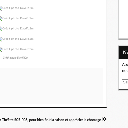
Crédit photo DaveTd2m
Abo
nou
E
m
a
i
l
-Théâtre S05-E03, pour bien finir la saison et apprécier le chomage