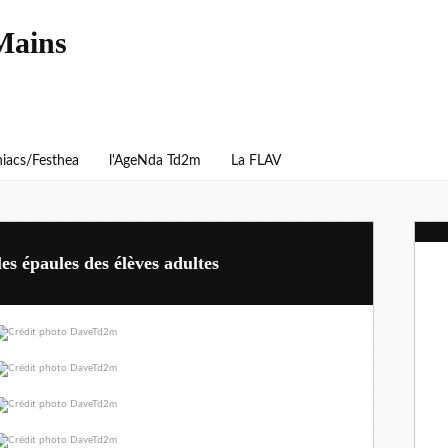
Mains
iacs/Festhea
l'AgeNda Td2m
La FLAV
es épaules des élèves adultes