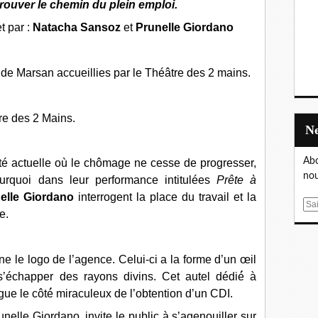
rouver le chemin du plein emploi.
t par :
Natacha Sansoz
et
Prunelle Giordano
de Marsan accueillies par le Théâtre des 2 mains.
re des 2 Mains.
Abo
té actuelle où le chômage ne cesse de progresser,
nou
ourquoi dans leur performance intitulées
Prête à
elle Giordano
interrogent la place du travail et la
E
e.
m
a
i
̂ne le logo de l’agence. Celui-ci a la forme d’un œil
l
 s’échapper des rayons divins. Cet autel dédié́ à
gue le côté́ miraculeux de l’obtention d’un CDI.
elle Giordano, invite le public à s’agenouiller sur