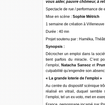
vous aider, pauvre chômeur, à ret
Spectacle de rue / performance de e
Mise en scène :
Sophie Métrich
1 semaine de création à Villeneuve 
Durée : 40 mn
Projet soutenu par : Haméka, Théât
Synopsis :
Décrocher un emploi dans la socié
tient parfois du miracle. C’est p
l’emploi
,
Natacha Sansoz
et
Prun
culpabilité qu'engendre son absenc
« La grande loterie de l'emploi »
Au centre du dispositif scénique tro
réalisé en vitrail, duquel semble
l’emploi, tel un ex-voto, met en exer
France, personnage incarné par Prun