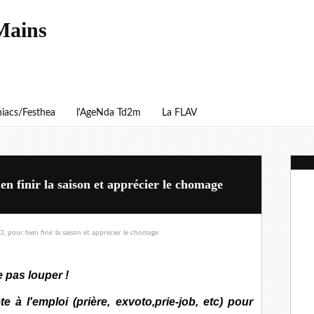
Mains
iacs/Festhea
l'AgeNda Td2m
La FLAV
n finir la saison et apprécier le chomage
 pas louper !
 à l'emploi (prière, exvoto,prie-job, etc) pour