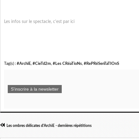
Les infos sur le spectacle, c'est par ici
Tag(s) :
#ArchiE
,
#CieTd2m
,
#Les CRéaTioNs
,
#RePRéSenTaTIOnS
S'inscrire à la newsletter
Les ombres délicates d'ArchiE - dernières répétitions