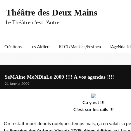
Théâtre des Deux Mains
Le Théâtre c'est l'Autre
Créations
Les Ateliers
RTCL/Maniacs/Festhea
l'AgeNda T
SeMAine MoNDiaLe 2009 !!!! A vos agendas !!!!
21 Janvier 2009
Ca y est !!!
C'est sur les rails !!!
On restait muet depuis quelques temps mais, ça en valait la pe
La Semaine des Auteurs Vivants 2009, 6ème édition
, est bouc