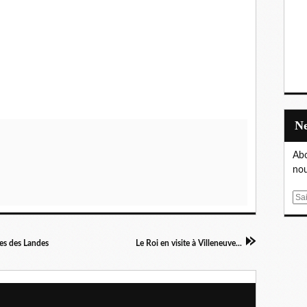
Abo
nou
E
m
a
i
ées des Landes
Le Roi en visite à Villeneuve...
l