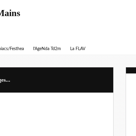
Mains
iacs/Festhea
l'AgeNda Td2m
La FLAV
es...