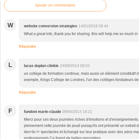
Ajouter un commentaire
W
website conversion strategies
14/01/2016 08:44
What a great info, thank you for sharing. this will help me so much in
Répondre
L
lucas duplan clinkle
24/09/2014 09:03
un collège de formation continue, mais aussi un élément constitutif d
exemple, Kings College de Londres, l'un des collèges fondateurs de 
Répondre
F
fundoni marie-claude
09/04/2013 18:21
Merci pour ces deux journées riches d'émotions et d'enseignements
pleinement cette journée de jeudi puisqu'ils ont présenté un extrait d
des<br /> spectacles et échangé sur leur pratique avec des ados ma
professionnels.Ce furent de belles rencontres...